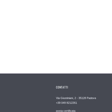
CONTATTI
Via Giustiniani, 2 - 35128 Padova
+39 049 8212261
posta certificata: