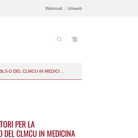
Webmail
Uniweb
SEARCH
AVVISO DI SELEZIONE DI N. 3 ISTRUTTORI PER LA REALIZZAZIONE DEL PROGETTO BLS-D DEL CLMCU IN MEDICINA E CHIRURGIA SEDE DI TREVISO, A. A. 2026-2027
TTORI PER LA
D DEL CLMCU IN MEDICINA