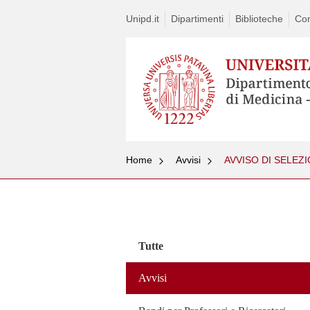
Unipd.it
Dipartimenti
Biblioteche
Con
Home
Avvisi
Vai
al
contenuto
Tutte
Avvisi