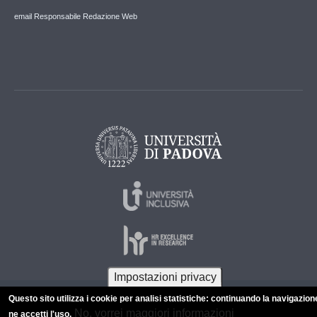
email Responsabile Redazione Web
Impostazioni privacy
Questo sito utilizza i cookie per analisi statistiche: continuando la navigazion
© 2026 Università di Padova - Tutti i diritti riservati
No, vorrei maggiori informazioni
ne accetti l'uso.