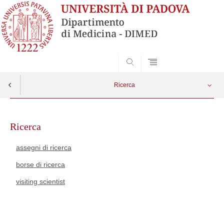
SEARCH
Ricerca
Skip
assegni di ricerca
Apri menu
to
Ricerca
content
borse di ricerca
assegni di ricerca
borse di ricerca
visiting scientist
visiting scientist
Incarichi di ricerca